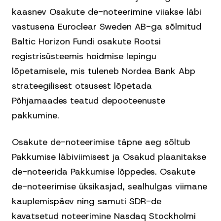
kaasnev Osakute de-noteerimine viiakse läbi
vastusena Euroclear Sweden AB-ga sõlmitud
Baltic Horizon Fundi osakute Rootsi
registrisüsteemis hoidmise lepingu
lõpetamisele, mis tuleneb Nordea Bank Abp
strateegilisest otsusest lõpetada
Põhjamaades teatud depooteenuste
pakkumine.
Osakute de-noteerimise täpne aeg sõltub
Pakkumise läbiviimisest ja Osakud plaanitakse
de-noteerida Pakkumise lõppedes. Osakute
de-noteerimise üksikasjad, sealhulgas viimane
kauplemispäev ning samuti SDR-de
kavatsetud noteerimine Nasdaq Stockholmi