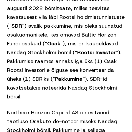
augustil 2022 börsiteate, milles teavitas
kavatsusest viia läbi Rootsi hoidmistunnistuste
(“
SDR
”) avalik pakkumine, mis oleks suunatud
osakuomanikele, kes omavad Baltic Horizon
Fundi osakuid (“
Osak
”), mis on kaubeldavad
Nasdaq Stockholmi börsil (“
Rootsi Investor
”).
Pakkumise raames annaks iga üks (1) Osak
Rootsi Investorile õiguse see konverteerida
üheks (1) SDRiks (“
Pakkumine
“). SDR-id
kavatsetakse noteerida Nasdaq Stockholmi
börsil.
Northern Horizon Capital AS on esitanud
taotluse Osakute de-noteerimiseks Nasdaq
Stockholmi börsil. Pakkumine ja sellega