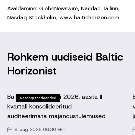
Avaldamine: GlobeNewswire, Nasdaq Tallinn,
Nasdaq Stockholm, www.baltichorizon.com
Rohkem uudiseid Baltic
Horizonist
Baltic Horizon Fondi 2026. aasta II
Nasdaqi teadaanded
kvartali konsolideeritud
auditeerimata majandustulemused
6. aug 2026 06:30 EET