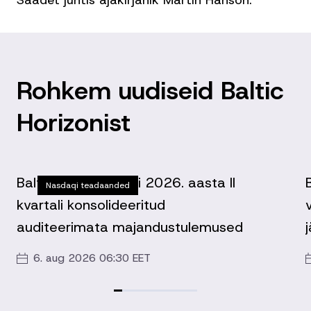
Rohkem uudiseid Baltic
Horizonist
Baltic Horizon Fondi 2026. aasta II
Nasdaqi teadaanded
kvartali konsolideeritud
auditeerimata majandustulemused
6. aug 2026 06:30 EET