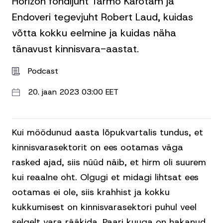
Horizon fondijuht Tarmo Karotam ja
Endoveri tegevjuht Robert Laud, kuidas
võtta kokku eelmine ja kuidas näha
tänavust kinnisvara-aastat.
Podcast
20. jaan 2023 03:00 EET
Kui möödunud aasta lõpukvartalis tundus, et
kinnisvarasektorit on ees ootamas väga
rasked ajad, siis nüüd näib, et hirm oli suurem
kui reaalne oht. Olgugi et midagi lihtsat ees
ootamas ei ole, siis krahhist ja kokku
kukkumisest on kinnisvarasektori puhul veel
selgelt vara rääkida. Paari kuuga on hakanud