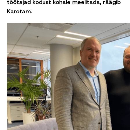
töötajad kodust kohale meelitada, räägib
Karotam.