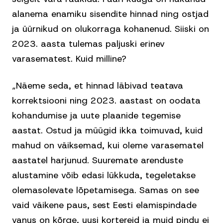
alanema enamiku sisendite hinnad ning ostjad
ja üürnikud on olukorraga kohanenud. Siiski on
2023. aasta tulemas paljuski erinev
varasematest. Kuid milline?
„Näeme seda, et hinnad läbivad teatava
korrektsiooni ning 2023. aastast on oodata
kohandumise ja uute plaanide tegemise
aastat. Ostud ja müügid ikka toimuvad, kuid
mahud on väiksemad, kui oleme varasematel
aastatel harjunud. Suuremate arenduste
alustamine võib edasi lükkuda, tegeletakse
olemasolevate lõpetamisega. Samas on see
vaid väikene paus, sest Eesti elamispindade
vanus on kõrge, uusi kortereid ja muid pindu ei