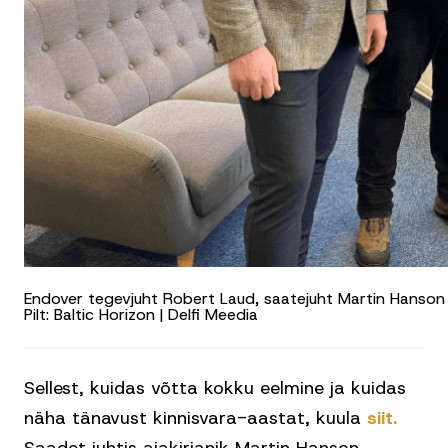
Endover tegevjuht Robert Laud, saatejuht Martin Hanson j
Pilt: Baltic Horizon | Delfi Meedia
Sellest, kuidas võtta kokku eelmine ja kuidas
näha tänavust kinnisvara-aastat, kuula
siit.
Saadet juhtis ajakirjanik Martin Hanson.