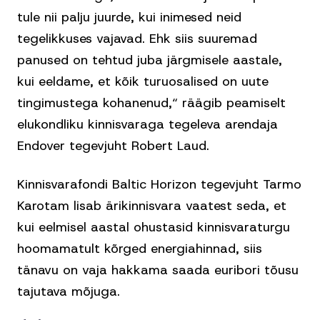
tule nii palju juurde, kui inimesed neid
tegelikkuses vajavad. Ehk siis suuremad
panused on tehtud juba järgmisele aastale,
kui eeldame, et kõik turuosalised on uute
tingimustega kohanenud,“ räägib peamiselt
elukondliku kinnisvaraga tegeleva arendaja
Endover tegevjuht Robert Laud.
Kinnisvarafondi Baltic Horizon tegevjuht Tarmo
Karotam lisab ärikinnisvara vaatest seda, et
kui eelmisel aastal ohustasid kinnisvaraturgu
hoomamatult kõrged energiahinnad, siis
tänavu on vaja hakkama saada euribori tõusu
tajutava mõjuga.