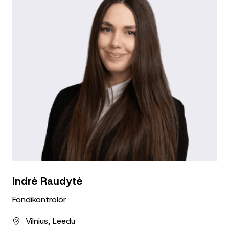
Indrė Raudytė
Fondikontrolör
Vilnius, Leedu