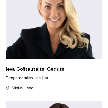
Ieva Goštautaitė-Gedutė
Europa ostukeskuse juht
Vilnius, Leedu