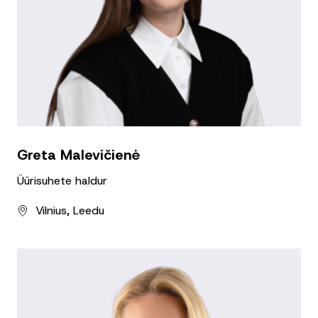
Greta Malevičienė
Üürisuhete haldur
Vilnius, Leedu