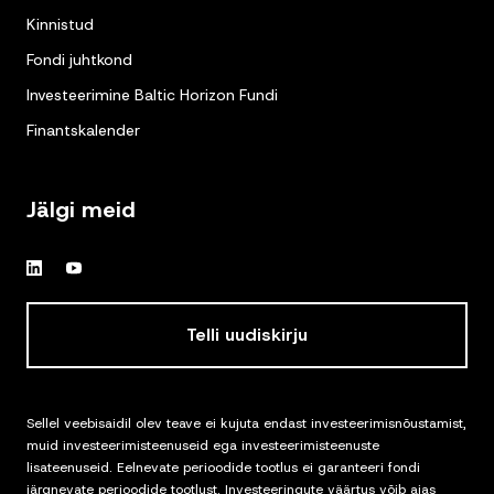
Kinnistud
Fondi juhtkond
Investeerimine Baltic Horizon Fundi
Finantskalender
Jälgi meid
Telli uudiskirju
Sellel veebisaidil olev teave ei kujuta endast investeerimisnõustamist,
muid investeerimisteenuseid ega investeerimisteenuste
lisateenuseid. Eelnevate perioodide tootlus ei garanteeri fondi
järgnevate perioodide tootlust. Investeeringute väärtus võib ajas