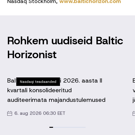
Nasdaq Stockholm,
www.baltichorizon.com
Rohkem uudiseid Baltic
Horizonist
Baltic Horizon Fondi 2026. aasta II
Nasdaqi teadaanded
kvartali konsolideeritud
auditeerimata majandustulemused
6. aug 2026 06:30 EET