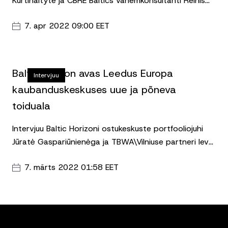
Kurtinaityte ja CBRE Baltics vanemkonsultanti Reinis
Lauskisjaga, avaldatud portaalis Rikas Geenius.
7. apr 2022 09:00 EET
Baltic Horizon avas Leedus Europa
Intervjuu
kaubanduskeskuses uue ja põneva
toiduala
Intervjuu Baltic Horizoni ostukeskuste portfooliojuhi
Jūratė Gaspariūnienėga ja TBWA\Vilniuse partneri Ieva
Bieliūnaitėga, avaldatud Rikas geenius portaalis.
7. märts 2022 01:58 EET