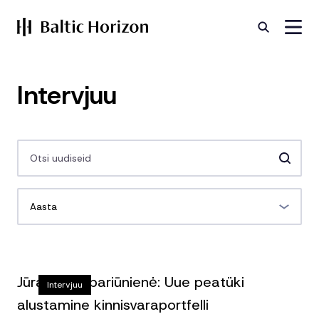
Intervjuu
Aasta
Jūratė Gaspariūnienė: Uue peatüki
Intervjuu
alustamine kinnisvaraportfelli