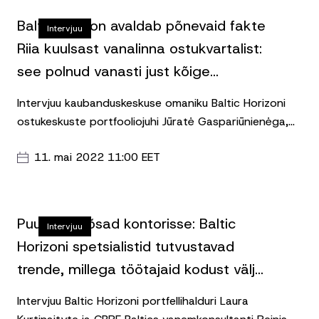
Baltic Horizon avaldab põnevaid fakte
Intervjuu
Riia kuulsast vanalinna ostukvartalist:
see polnud vanasti just kõige
turvalisem paik vanalinnas!
Intervjuu kaubanduskeskuse omaniku Baltic Horizoni
ostukeskuste portfooliojuhi Jūratė Gaspariūnienėga,
fondijuhi Tarmo Karotamiga ja ostukeskuse
11. mai 2022 11:00 EET
turundusjuhi Karīna Gebauerega, avaldatud Rikas
geenius portaalis.
Puud ja põõsad kontorisse: Baltic
Intervjuu
Horizoni spetsialistid tutvustavad
trende, millega töötajaid kodust välja
meelitada
Intervjuu Baltic Horizoni portfellihalduri Laura