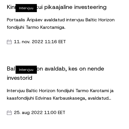
Kinnisvara kui pikaajaline investeering
Intervjuu
Portaalis Äripäev avaldatud intervjuu Baltic Horizon
fondijuhi Tarmo Karotamiga.
11. nov. 2022 11:16 EET
Baltic Horizon avaldab, kes on nende
Intervjuu
investorid
Intervjuu Baltic Horizon fondijuhi Tarmo Karotami ja
kaasfondijuhi Edvinas Karbauskasega, avaldatud
portaalis Rikas Geenius.
25. aug 2022 11:00 EET