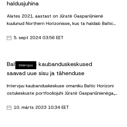
haldusjuhina
Alates 2021. aastast on Jūratė Gaspariūnienė
kuulunud Northern Horizonisse, kus ta haldab Baltic
Horizon Fundi jaevarasid. Selles rollis on Jūratė
5. sept 2024 03:56 EET
põhiülesandeks olnud fondi peamiste kaubandus-, ja
vaba aja kinnisvarade, nagu Europa osukeskuse
Vilniuses, Galerija Centrs Riias ja Postimaja Tallinnas,
strateegilise väärtuse suurendamine.
Sel suvel võttis
Baltimaade kaubanduskeskused
Intervjuu
Jūratė vastutuse ka Fondi büroohoonete portfelli
saavad uue sisu ja tähenduse
eest. Kinnisvaraportfelli haldusjuhina kannab Jūratė
nüüd üldist vastutust Fondi kinnisvara haldamise ja
Intervjuu kaubanduskeskuse omaniku Baltic Horizoni
arendamise eest.
Jūratė on kogenud naine, kes on
ostukeskuste portfooliojuhi Jūratė Gaspariūnienėga,
võrdselt kire ja sihikindlusega edukalt rakendanud
avaldatud Äripäev portaalis.
Fondi strateegiat kaubandusportfelli osas, muutes
10. märts 2023 10:34 EET
hooned dünaamilisemaks ja mitmekülgsemaks kui
kunagi varem.