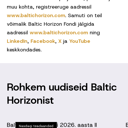
muu kohta, registreeruge aadressil
www.baltichorizon.com
. Samuti on teil
võimalik Baltic Horizon Fondi jälgida
aadressil
www.baltichorizon.com
ning
LinkedIn
,
Facebook
,
X
ja
YouTube
keskkondades.
Rohkem uudiseid Baltic
Horizonist
Baltic Horizon Fondi 2026. aasta II
Nasdaqi teadaanded