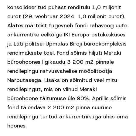
konsolideeritud puhast renditulu 1,0 miljonit
eurot (29. veebruar 2024: 1,0 miljonit eurot).
Alates märtsist tugevneb fondi rahavoog uute
ankurrentike eelkõige IKI Europa ostukeskuses
ja Läti politsei Upmalas Biroji bürookompleksis
rendimaksete toel. Fond sõlmis hiljuti Meraki
büroohoones ligikaudu 3 200 m2 pinnale
rendilepingu rahvusvahelise mööblitootja
Narbutasega. Lisaks on sõlmitud veel mitu
rendilepingut, mis on viinud Meraki
büroohoone täitumuse üle 90%. Aprillis sõlmis
fond täiendava 2 200 m2 pinna suuruse
rendilepingu tuntud ankurrentnikuga ühes oma
hoones.