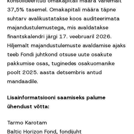
konsolideeritud omakapitali määra vähemalt
37,5% tasemel. Omakapitali määra täpne
suhtarv avalikustatakse koos auditeerimata
majandustulemustega, mis avaldatakse
finantskalendri järgi 17. veebruaril 2026.
Hiljemalt majandustulemuste avaldamise ajaks
teeb Fondi juhtkond otsuse uute osakute
pakkumise osas, tuginedes osakuomanike
poolt 2025. aasta detsembris antud
mandaadile.
Lisainformatsiooni saamiseks palume
ühendust võtta:
Tarmo Karotam
Baltic Horizon Fond, fondijuht