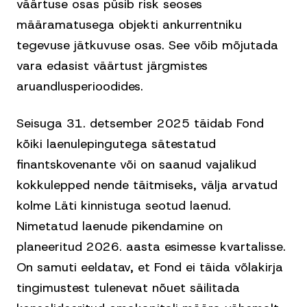
väärtuse osas püsib risk seoses
määramatusega objekti ankurrentniku
tegevuse jätkuvuse osas. See võib mõjutada
vara edasist väärtust järgmistes
aruandlusperioodides.
Seisuga 31. detsember 2025 täidab Fond
kõiki laenulepingutega sätestatud
finantskovenante või on saanud vajalikud
kokkulepped nende täitmiseks, välja arvatud
kolme Läti kinnistuga seotud laenud.
Nimetatud laenude pikendamine on
planeeritud 2026. aasta esimesse kvartalisse.
On samuti eeldatav, et Fond ei täida võlakirja
tingimustest tulenevat nõuet säilitada