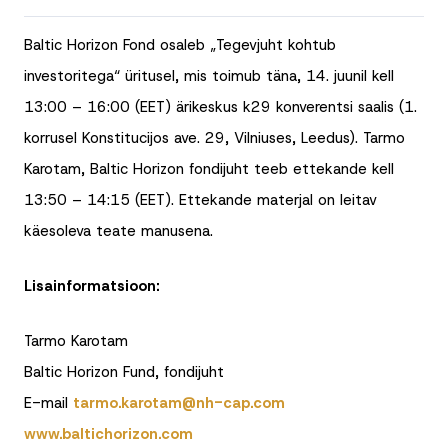
Baltic Horizon Fond osaleb „Tegevjuht kohtub
investoritega“ üritusel, mis toimub täna, 14. juunil kell
13:00 – 16:00 (EET) ärikeskus k29 konverentsi saalis (1.
korrusel Konstitucijos ave. 29, Vilniuses, Leedus). Tarmo
Karotam, Baltic Horizon fondijuht teeb ettekande kell
13:50 – 14:15 (EET). Ettekande materjal on leitav
käesoleva teate manusena.
Lisainformatsioon:
Tarmo Karotam
Baltic Horizon Fund, fondijuht
E-mail
tarmo.karotam@nh-cap.com
www.baltichorizon.com