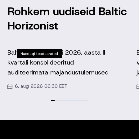
Rohkem uudiseid Baltic
Horizonist
Baltic Horizon Fondi 2026. aasta II
Nasdaqi teadaanded
kvartali konsolideeritud
auditeerimata majandustulemused
6. aug 2026 06:30 EET