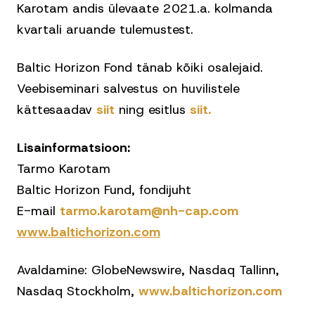
Karotam andis ülevaate 2021.a. kolmanda
kvartali aruande tulemustest.
Baltic Horizon Fond tänab kõiki osalejaid.
Veebiseminari salvestus on huvilistele
kättesaadav
siit
ning esitlus
siit.
Lisainformatsioon:
Tarmo Karotam
Baltic Horizon Fund, fondijuht
E-mail
tarmo.karotam@nh-cap.com
www.baltichorizon.com
Avaldamine: GlobeNewswire, Nasdaq Tallinn,
Nasdaq Stockholm,
www.baltichorizon.com