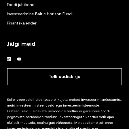
Fondi juhtkond
Investeerimine Baltic Horizon Fundi
Finantskalender
Jälgi meid
Telli uudiskirju
Sellel veebisaidil olev teave ei kujuta endast investeerimisnõustamist,
muid investeerimisteenuseid ega investeerimisteenuste
lisateenuseid. Eelnevate perioodide tootlus ei garanteeri fondi
järgnevate perioodide tootlust. Investeeringute väärtus võib ajas
oluliselt muutuda, sealhulgas väheneda. Me soovitame teil enne
investeerimisotsuse tegemist pidada nõu ekspertidega.