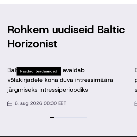
Rohkem uudiseid Baltic
Horizonist
Baltic Horizon Fond avaldab
Nasdaqi teadaanded
võlakirjadele kohalduva intressimäära
järgmiseks intressiperioodiks
6. aug 2026 08:30 EET