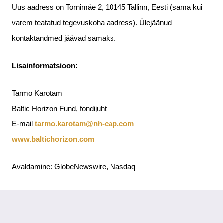
Uus aadress on Tornimäe 2, 10145 Tallinn, Eesti (sama kui
varem teatatud tegevuskoha aadress). Ülejäänud
kontaktandmed jäävad samaks.
Lisainformatsioon:
Tarmo Karotam
Baltic Horizon Fund, fondijuht
E-mail
tarmo.karotam@nh-cap.com
www.baltichorizon.com
Avaldamine: GlobeNewswire, Nasdaq