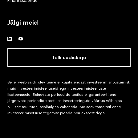
Finantskalender
Jälgi meid
Telli uudiskirju
Sellel veebisaidil olev teave ei kujuta endast investeerimisnõustamist,
muid investeerimisteenuseid ega investeerimisteenuste
lisateenuseid. Eelnevate perioodide tootlus ei garanteeri fondi
järgnevate perioodide tootlust. Investeeringute väärtus võib ajas
oluliselt muutuda, sealhulgas väheneda. Me soovitame teil enne
investeerimisotsuse tegemist pidada nõu ekspertidega.